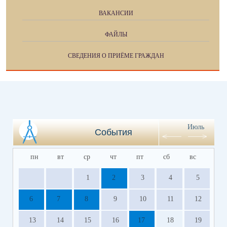
ВАКАНСИИ
ФАЙЛЫ
СВЕДЕНИЯ О ПРИЁМЕ ГРАЖДАН
Июль
События
пн
вт
ср
чт
пт
сб
вс
1
2
3
4
5
6
7
8
9
10
11
12
13
14
15
16
17
18
19